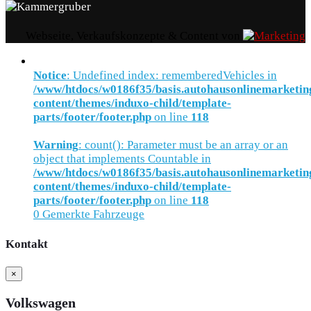
Webseite, Verkaufskonzepte & Content von
Notice
: Undefined index: rememberedVehicles in
/www/htdocs/w0186f35/basis.autohausonlinemarketin
content/themes/induxo-child/template-
parts/footer/footer.php
on line
118
Warning
: count(): Parameter must be an array or an
object that implements Countable in
/www/htdocs/w0186f35/basis.autohausonlinemarketin
content/themes/induxo-child/template-
parts/footer/footer.php
on line
118
0
Gemerkte Fahrzeuge
Kontakt
×
Volkswagen