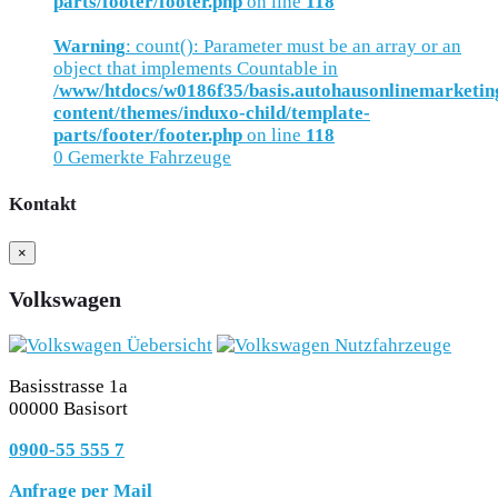
parts/footer/footer.php
on line
118
Warning
: count(): Parameter must be an array or an
object that implements Countable in
/www/htdocs/w0186f35/basis.autohausonlinemarketin
content/themes/induxo-child/template-
parts/footer/footer.php
on line
118
0
Gemerkte Fahrzeuge
Kontakt
×
Volkswagen
Basisstrasse 1a
00000 Basisort
0900-55 555 7
Anfrage per Mail