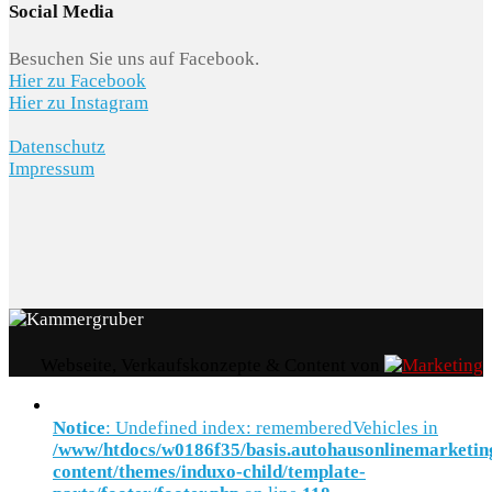
Social Media
Besuchen Sie uns auf Facebook.
Hier zu Facebook
Hier zu Instagram
Datenschutz
Impressum
Webseite, Verkaufskonzepte & Content von
Notice
: Undefined index: rememberedVehicles in
/www/htdocs/w0186f35/basis.autohausonlinemarketin
content/themes/induxo-child/template-