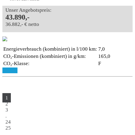
Unser Angebotspreis:
43.890,-
36.882,- € netto
Energieverbrauch (kombiniert) in l/100 km:
7,0
CO₂-Emissionen (kombiniert) in g/km:
165,0
CO₂-Klasse:
F
Details
1
2
3
.
24
25