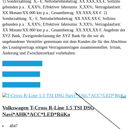
1) Sonderzahlung: X,- €; Nettodarlehnsbetrag: XX.XXX,XX €; Sollzins
gebunden p.a.: X,XX%; Effektiver Jahreszins: X,XX%; Vertragslaufzeit:
XX Monate/XX.000 km p.a.; Gesamtbetrag: XX.XXX,XX €. 2)
Sonderzahlung: X,- €; Nettodarlehnsbetrag: XX.XXX,XX €; Sollzins
gebunden p.a.: X,XX%; Effektiver Jahreszins: X,XX%; Vertragslaufzeit:
XX Monate/XX.000 km p.a.; Gesamtbetrag: XX.XXX,XX €. Angebote der
XYZ Bank, Zweigniederlassung der XYZ Bank für die wir als
ungebundener Vermittler gemeinsam mit dem Kunden die für den Abschluss
des Leasingvertrags nötigen Vertragsunterlagen zusammenstellen. Irrtum,
Änderung und Zwischenverkauf vorbehalten.
» Schreiben Sie uns
» Ansprechpartner
Aktionsmodell
Text
» Rufen Sie uns an
Volkswagen T-Cross R-Line 1.5 TSI DSG
Navi*AHK*ACC*LED*RüKa
4847