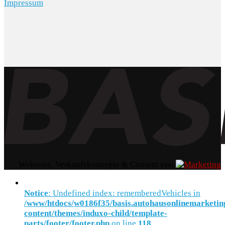
Impressum
Webseite, Verkaufskonzepte & Content von
Notice
: Undefined index: rememberedVehicles in
/www/htdocs/w0186f35/basis.autohausonlinemarketin
content/themes/induxo-child/template-
parts/footer/footer.php
on line
118