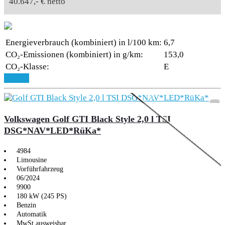
40.647,- € netto
Energieverbrauch (kombiniert) in l/100 km:
6,7
CO₂-Emissionen (kombiniert) in g/km:
153,0
CO₂-Klasse:
E
Aktionsmodell
Text
Details
Volkswagen Golf GTI Black Style 2,0 l TSI
DSG*NAV*LED*RüKa*
4984
Limousine
Vorführfahrzeug
06/2024
9900
180 kW (245 PS)
Benzin
Automatik
MwSt ausweisbar