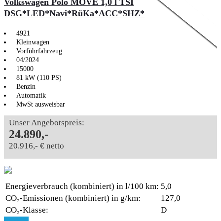
Volkswagen Polo MOVE 1,0 l TSI
DSG*LED*Navi*RüKa*ACC*SHZ*
4921
Kleinwagen
Vorführfahrzeug
04/2024
15000
81 kW (110 PS)
Benzin
Automatik
MwSt ausweisbar
Unser Angebotspreis:
24.890,-
20.916,- € netto
Energieverbrauch (kombiniert) in l/100 km:
5,0
CO₂-Emissionen (kombiniert) in g/km:
127,0
CO₂-Klasse:
D
Text