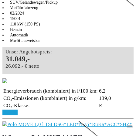
SUV/Geländewagen/Pickup
Vorführfahrzeug
02/2024
15001
110 kW (150 PS)
Benzin
Automatik
MwSt ausweisbar
Unser Angebotspreis:
31.049,-
26.092,- € netto
Energieverbrauch (kombiniert) in l/100 km:
6,2
CO₂-Emissionen (kombiniert) in g/km:
139,0
CO₂-Klasse:
E
Aktionsmodell
Text
Details