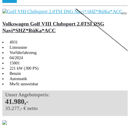
Aktionsmodell
Details
Volkswagen Golf VIII Clubsport 2.0TSI DSG
Navi*SHZ*RüKa*ACC
4931
Limousine
Vorführfahrzeug
04/2024
15001
221 kW (300 PS)
Benzin
Automatik
MwSt ausweisbar
Unser Angebotspreis:
41.980,-
35.277,- € netto