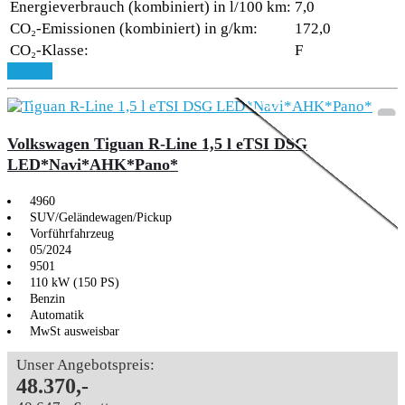
Energieverbrauch (kombiniert) in l/100 km:
7,0
CO₂-Emissionen (kombiniert) in g/km:
172,0
CO₂-Klasse:
F
Aktionsmodell
Text
Details
Volkswagen Tiguan R-Line 1,5 l eTSI DSG
LED*Navi*AHK*Pano*
4960
SUV/Geländewagen/Pickup
Vorführfahrzeug
05/2024
9501
110 kW (150 PS)
Benzin
Automatik
MwSt ausweisbar
Unser Angebotspreis:
48.370,-